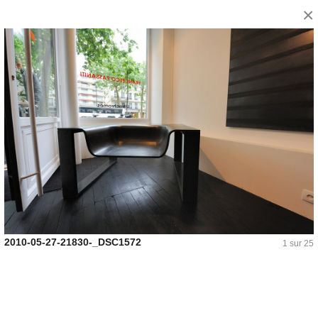
×
2010-05-27-21830-_DSC1572
1 sur 25
betocib | collège Grésillons | Asnières-sur-Seine
Publié le : 16/04/2026