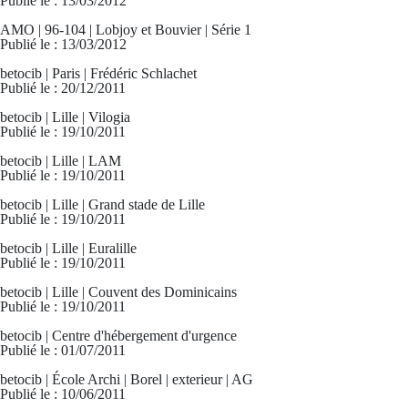
Publié le : 13/03/2012
AMO | 96-104 | Lobjoy et Bouvier | Série 1
Publié le : 13/03/2012
betocib | Paris | Frédéric Schlachet
Publié le : 20/12/2011
betocib | Lille | Vilogia
Publié le : 19/10/2011
betocib | Lille | LAM
Publié le : 19/10/2011
betocib | Lille | Grand stade de Lille
Publié le : 19/10/2011
betocib | Lille | Euralille
Publié le : 19/10/2011
betocib | Lille | Couvent des Dominicains
Publié le : 19/10/2011
betocib | Centre d'hébergement d'urgence
Publié le : 01/07/2011
betocib | École Archi | Borel | exterieur | AG
Publié le : 10/06/2011