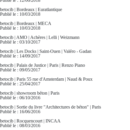
Publié le : 12/06/2018
betocib | Bordeaux | Euratlantique
Publié le : 10/03/2018
betocib | Bordeaux | MECA
Publié le : 10/03/2018
betocib | AMO | Achères | Lelli | Weizmann
Publié le : 03/10/2017
betocib | Les Docks | Saint-Ouen | Valéro - Gadan
Publié le : 14/09/2017
betocib | Palais de Justice | Paris | Renzo Piano
Publié le : 09/05/2017
betocib | Paris 55 rue d'Amsterdam | Naud & Poux
Publié le : 25/04/2017
betocib | showroom béton | Paris
Publié le : 06/10/2016
betocib | Sortie du livre "Architectures de béton" | Paris
Publié le : 16/06/2016
betocib | Rocquencourt | INCAA
Publié le : 08/03/2016