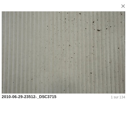
×
2010-06-29-23512-_DSC3715
1 sur 134
betocib | collège Grésillons | Asnières-sur-Seine
Publié le : 16/04/2026